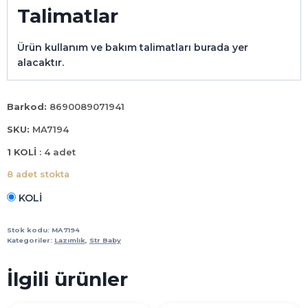
Talimatlar
Ürün kullanım ve bakım talimatları burada yer
alacaktır.
Barkod:
8690089071941
SKU:
MA7194
1 KOLİ
: 4 adet
8 adet stokta
KOLİ
LAZIMLIK
PREMIUM
Stok kodu:
MA7194
RELAX
Kategoriler:
Lazımlık
,
Str Baby
BEJ
adet
İlgili ürünler