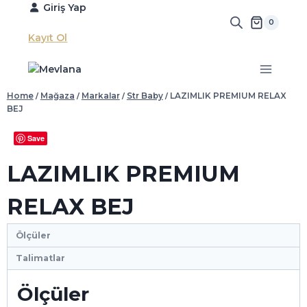
Skip
Giriş Yap
to
0
content
Kayıt Ol
Home
/
Mağaza
/
Markalar
/
Str Baby
/
LAZIMLIK PREMIUM RELAX
BEJ
Save
LAZIMLIK PREMIUM
RELAX BEJ
Ölçüler
Talimatlar
Ölçüler