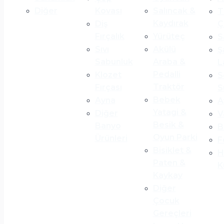
Diğer
Kovası
Salıncak &
T
Kaydırak
Diş
Ç
Fırçalık
Yürüteç
S
Sıvı
Akülü
Ş
Sabunluk
Araba &
L
Pedalli
Klozet
S
Traktör
Fırçası
S
Bebek
Ayna
A
Yatagi &
Diğer
V
Besik &
Banyo
B
Oyun Parki
Ürünleri
F
Bisiklet &
H
Paten &
K
Kaykay
Diğer
Çocuk
Gereçleri