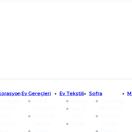
korasyon
Ev Gereçleri
Ev Tekstili
Sofra
M
merikan
Kamp
Paspas
Çaydanlık
ervisl &
Gereçleri
& Demlik
Halı &
upla
Sehpa &
Kilim
Kahvaltı
umluk
Tabure
Takımı
Yastık
vize
Sepet
Kupa &