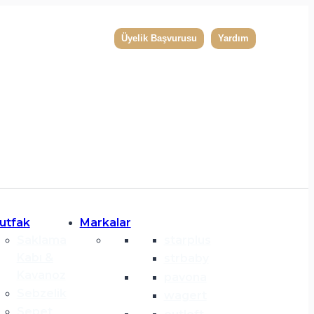
Üyelik Başvurusu
Yardım
utfak
Markalar
Saklama
starplus
Kabı &
strbaby
Kavanoz
pavona
Sebzelik
wagert
Sepet