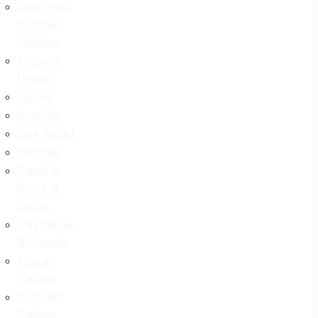
Elektirikli
Mutfak
Aletleri
French
Press
Güveç
Kaşıklık
Kek Kalıbı
Bardak
Çatal &
Kasık &
Bıçak
Çaydanlık
& Demlik
Fincan
Takımı
Kahvaltı
Takımı