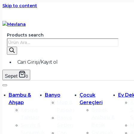
Skip to content
Products search
Cari Girişi/Kayıt ol
Sepet
0
Bambu &
Banyo
Çocuk
Ev De
Ahşap
Mop &
Gereçleri
A
Kesme
Paspas
Bebek
S
Tahtası
Arabası &
S
Banyo
Beşik
Servis &
Setleri
M
Sunumluk
Oyuncak
Çöp
A