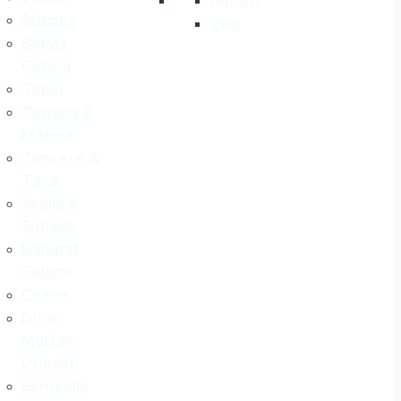
outloft
Süzgeç
vadi
Servis
Gereci
Tepsi
Termos &
Matara
Tencere &
Tava
Yağlık &
Sirkelik
Baharat
Takımı
Cezve
Diğer
Mutfak
Ürünleri
Ekmeklik