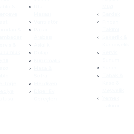
Mug
ablo &
Ütü
erçeve
Masası
Bardak
aat
Vantilatör
Fincan
Takımı
amdan &
Pazar
ambader
Arabası
Şekerlik &
Kurabiyelik
ervis &
Askılık
unumluk
Servis
Dolap
Sunum
yna
Kurutmalık
Sürahi
azo
Masa &
Tabak &
iblo
Sofra
Kase &
erforje
Merdiven
Meyvelik
ediye
Diğer Ev
Yemek
utusu
Gereçleri
Takimı