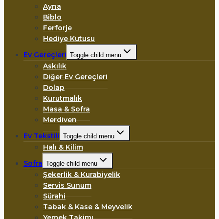
Ayna
Biblo
Ferforje
Hediye Kutusu
Ev Gereçleri
Toggle child menu
Askılık
Diğer Ev Gereçleri
Dolap
Kurutmalık
Masa & Sofra
Merdiven
Ev Tekstili
Toggle child menu
Halı & Kilim
Sofra
Toggle child menu
Şekerlik & Kurabiyelik
Servis Sunum
Sürahi
Tabak & Kase & Meyvelik
Yemek Takimı