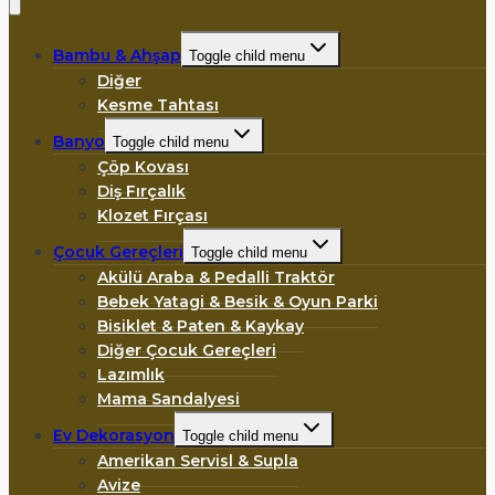
Bambu & Ahşap
Toggle child menu
Diğer
Kesme Tahtası
Banyo
Toggle child menu
Çöp Kovası
Diş Fırçalık
Klozet Fırçası
Çocuk Gereçleri
Toggle child menu
Akülü Araba & Pedalli Traktör
Bebek Yatagi & Besik & Oyun Parki
Bisiklet & Paten & Kaykay
Diğer Çocuk Gereçleri
Lazımlık
Mama Sandalyesi
Ev Dekorasyon
Toggle child menu
Amerikan Servisl & Supla
Avize