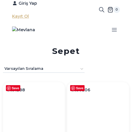
Skip
Giriş Yap
to
0
content
Kayıt Ol
Sepet
Save
Save