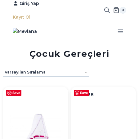
Skip
Giriş Yap
to
0
content
Kayıt Ol
Çocuk Gereçleri
Save
Save