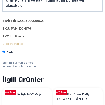
Ürün kullanım ve bakım talimatları burada yer
alacaktır.
Barkod:
4224600000635
SKU:
PVN ZGN176
1 KOLİ
: 6 adet
2 adet stokta
KOLİ
KÜRE
2
Stok kodu:
PVN ZGN176
Lİ
Kategoriler:
Biblo
,
Pavona
TAKIM
GOLD
İlgili ürünler
adet
Save
Save