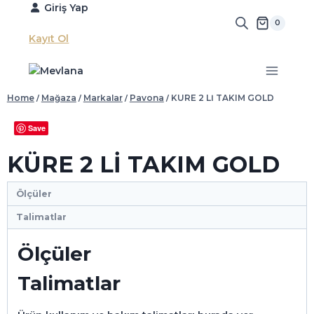
Skip
Giriş Yap
to
0
content
Kayıt Ol
Home
/
Mağaza
/
Markalar
/
Pavona
/
KÜRE 2 Lİ TAKIM GOLD
Save
KÜRE 2 Lİ TAKIM GOLD
Ölçüler
Talimatlar
Ölçüler
Talimatlar