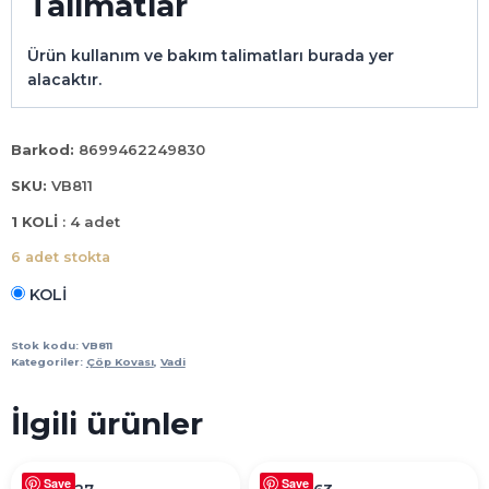
Talimatlar
Ürün kullanım ve bakım talimatları burada yer
alacaktır.
Barkod:
8699462249830
SKU:
VB811
1 KOLİ
: 4 adet
6 adet stokta
KOLİ
HOUSE
LİFE
Stok kodu:
VB811
ÇÖP
Kategoriler:
Çöp Kovası
,
Vadi
KOVASI
12
İlgili ürünler
LT
adet
Save
Save