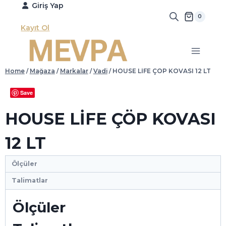
Skip
Giriş Yap
to
0
content
Kayıt Ol
Home
/
Mağaza
/
Markalar
/
Vadi
/
HOUSE LİFE ÇÖP KOVASI 12 LT
Save
HOUSE LİFE ÇÖP KOVASI
12 LT
Ölçüler
Talimatlar
Ölçüler