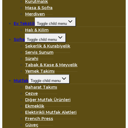
Kurutmalık
Masa & Sofra
Merdiven
Ev Tekstili
Toggle child menu
Halı & Kilim
Sofra
Toggle child menu
Şekerlik & Kurabiyelik
Servis Sunum
Sürahi
Tabak & Kase & Meyvelik
Yemek Takimı
Mutfak
Toggle child menu
Baharat Takımı
Cezve
Diğer Mutfak Ürünleri
Ekmeklik
Elektirikli Mutfak Aletleri
French Press
Güveç