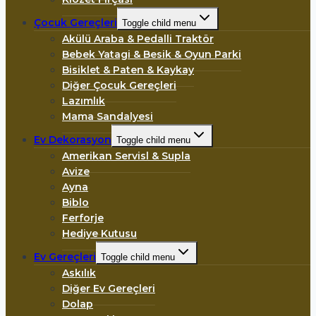
Çocuk Gereçleri
Toggle child menu
Akülü Araba & Pedalli Traktör
Bebek Yatagi & Besik & Oyun Parki
Bisiklet & Paten & Kaykay
Diğer Çocuk Gereçleri
Lazımlık
Mama Sandalyesi
Ev Dekorasyon
Toggle child menu
Amerikan Servisl & Supla
Avize
Ayna
Biblo
Ferforje
Hediye Kutusu
Ev Gereçleri
Toggle child menu
Askılık
Diğer Ev Gereçleri
Dolap