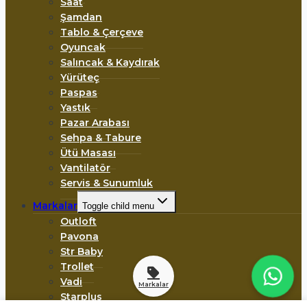
Saat
Şamdan
Tablo & Çerçeve
Oyuncak
Salıncak & Kaydırak
Yürüteç
Paspas
Yastık
Pazar Arabası
Sehpa & Tabure
Ütü Masası
Vantilatör
Servis & Sunumluk
Markalar
Toggle child menu
Outloft
Pavona
Str Baby
Trollet
Vadi
Markalar
Starplus