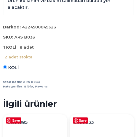
Ürün kullanım ve bakım talimatları burada yer
alacaktır.
Barkod:
4224500045323
SKU:
ARS B033
1 KOLİ
: 8 adet
12 adet stokta
KOLİ
3
LÜ
Stok kodu:
ARS B033
AİLE
Kategoriler:
Biblo
,
Pavona
MASK
adet
İlgili ürünler
Save
Save