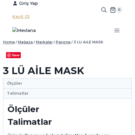
Skip
Giriş Yap
to
0
content
Kayıt Ol
Home
/
Mağaza
/
Markalar
/
Pavona
/
3 LÜ AİLE MASK
Save
3 LÜ AİLE MASK
Ölçüler
Talimatlar
Ölçüler
Talimatlar