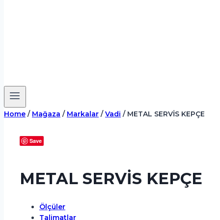
Home
/
Mağaza
/
Markalar
/
Vadi
/
METAL SERVİS KEPÇE
Save
METAL SERVİS KEPÇE
Ölçüler
Talimatlar