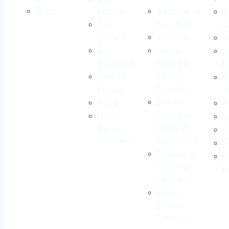
Diğer
Kovası
Salıncak &
T
Kaydırak
Diş
Ç
Fırçalık
Yürüteç
S
Sıvı
Akülü
Ş
Sabunluk
Araba &
L
Pedalli
Klozet
S
Traktör
Fırçası
S
Bebek
Ayna
A
Yatagi &
Diğer
V
Besik &
Banyo
B
Oyun Parki
Ürünleri
F
Bisiklet &
H
Paten &
K
Kaykay
Diğer
Çocuk
Gereçleri