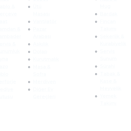
Mug
ablo &
Ütü
erçeve
Masası
Bardak
aat
Vantilatör
Fincan
Takımı
amdan &
Pazar
ambader
Arabası
Şekerlik &
Kurabiyelik
ervis &
Askılık
unumluk
Servis
Dolap
Sunum
yna
Kurutmalık
Sürahi
azo
Masa &
Tabak &
iblo
Sofra
Kase &
erforje
Merdiven
Meyvelik
ediye
Diğer Ev
Yemek
utusu
Gereçleri
Takimı