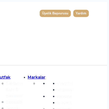
Üyelik Başvurusu
Yardım
utfak
Markalar
Saklama
starplus
Kabı &
strbaby
Kavanoz
pavona
Sebzelik
wagert
Sepet