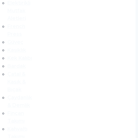
Elektirikli
Mutfak
Aletleri
French
Press
Güveç
Kaşıklık
Kek Kalıbı
Bardak
Çatal &
Kasık &
Bıçak
Çaydanlık
& Demlik
Fincan
Takımı
Kahvaltı
Takımı