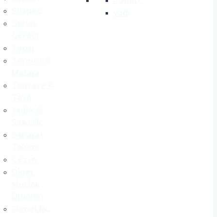
outloft
Süzgeç
vadi
Servis
Gereci
Tepsi
Termos &
Matara
Tencere &
Tava
Yağlık &
Sirkelik
Baharat
Takımı
Cezve
Diğer
Mutfak
Ürünleri
Ekmeklik