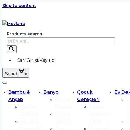
Skip to content
Products search
Cari Girişi/Kayıt ol
Sepet
0
Bambu &
Banyo
Çocuk
Ev De
Ahşap
Mop &
Gereçleri
A
Kesme
Paspas
Bebek
S
Tahtası
Arabası &
S
Banyo
Beşik
Servis &
Setleri
M
Sunumluk
Oyuncak
Çöp
A