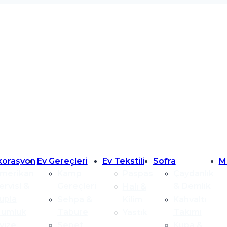
korasyon
Ev Gereçleri
Ev Tekstili
Sofra
M
merikan
Kamp
Paspas
Çaydanlık
ervisl &
Gereçleri
& Demlik
Halı &
upla
Sehpa &
Kilim
Kahvaltı
umluk
Tabure
Takımı
Yastık
vize
Sepet
Kupa &