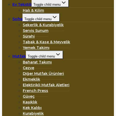
Ev Tekstili
Toggle child menu
Halı & Kilim
Sofra
Toggle child menu
Şekerlik & Kurabiyelik
Servis Sunum
Sürahi
Tabak & Kase & Meyvelik
Yemek Takimı
Mutfak
Toggle child menu
Baharat Takımı
Cezve
Diğer Mutfak Ürünleri
Ekmeklik
Elektirikli Mutfak Aletleri
French Press
Güveç
Kaşıklık
Kek Kalıbı
Kurabiyelik