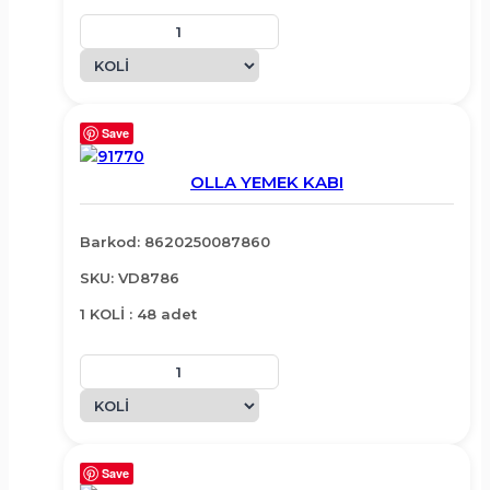
Save
OLLA YEMEK KABI
Barkod: 8620250087860
SKU: VD8786
1 KOLİ : 48 adet
Save