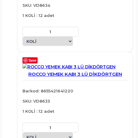
SKU: VD8634
1 KOLİ : 12 adet
Save
ROCCO YEMEK KABI 3 LÜ DİKDÖRTGEN
Barkod: 8655421641220
SKU: VD8633
1 KOLİ : 12 adet