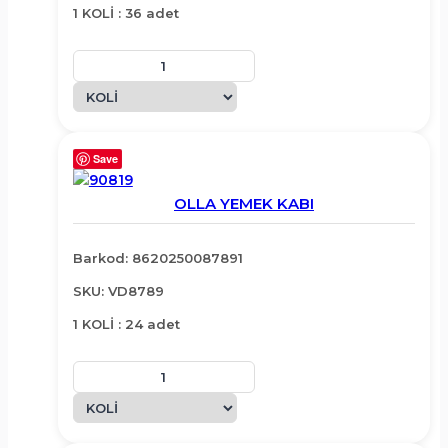
1 KOLİ : 36 adet
Save
OLLA YEMEK KABI
Barkod: 8620250087891
SKU: VD8789
1 KOLİ : 24 adet