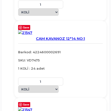
Save
CAM KAVANOZ 12*14 NO:1
Barkod: 4224600002691
SKU: VD7475
1 KOLİ : 24 adet
Save