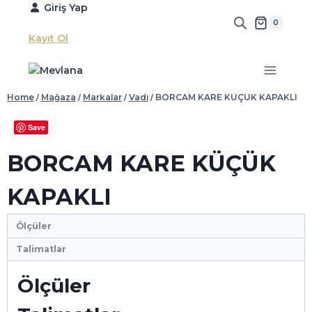
Skip
Giriş Yap
to
0
content
Kayıt Ol
Home
/
Mağaza
/
Markalar
/
Vadi
/
BORCAM KARE KÜÇÜK KAPAKLI
Save
BORCAM KARE KÜÇÜK
KAPAKLI
Ölçüler
Talimatlar
Ölçüler