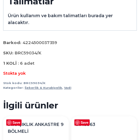
Talimatlar
Ürün kullanım ve bakım talimatları burada yer
alacaktır.
Barkod:
4224500037359
SKU:
BRC59034/K
1 KOLİ
: 6 adet
Stokta yok
Stok kodu:
BRC59034/K
Kategoriler:
Şekerlik & Kurabiyelik
,
Vadi
İlgili ürünler
Save
Save