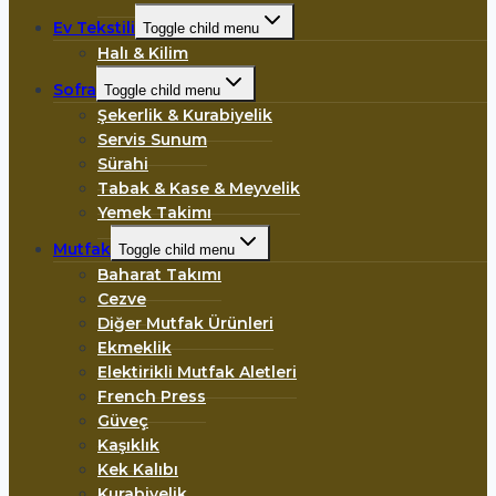
Ev Tekstili
Toggle child menu
Halı & Kilim
Sofra
Toggle child menu
Şekerlik & Kurabiyelik
Servis Sunum
Sürahi
Tabak & Kase & Meyvelik
Yemek Takimı
Mutfak
Toggle child menu
Baharat Takımı
Cezve
Diğer Mutfak Ürünleri
Ekmeklik
Elektirikli Mutfak Aletleri
French Press
Güveç
Kaşıklık
Kek Kalıbı
Kurabiyelik