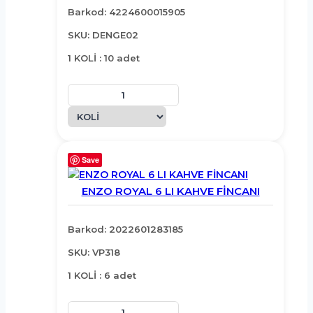
Barkod: 4224600015905
SKU: DENGE02
1 KOLİ : 10 adet
Save
ENZO ROYAL 6 LI KAHVE FİNCANI
Barkod: 2022601283185
SKU: VP318
1 KOLİ : 6 adet