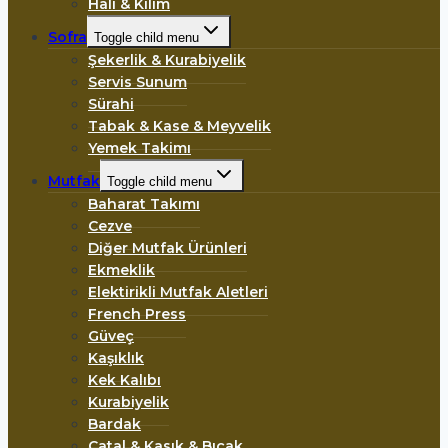
Halı & Kilim
Sofra
Toggle child menu
Şekerlik & Kurabiyelik
Servis Sunum
Sürahi
Tabak & Kase & Meyvelik
Yemek Takimı
Mutfak
Toggle child menu
Baharat Takımı
Cezve
Diğer Mutfak Ürünleri
Ekmeklik
Elektirikli Mutfak Aletleri
French Press
Güveç
Kaşıklık
Kek Kalıbı
Kurabiyelik
Bardak
Çatal & Kasık & Bıçak