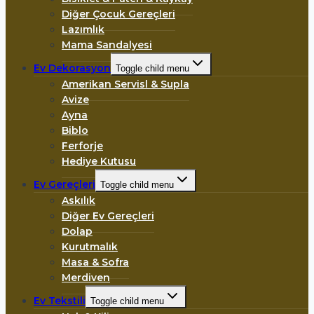
Diğer Çocuk Gereçleri
Lazımlık
Mama Sandalyesi
Ev Dekorasyon
Toggle child menu
Amerikan Servisl & Supla
Avize
Ayna
Biblo
Ferforje
Hediye Kutusu
Ev Gereçleri
Toggle child menu
Askılık
Diğer Ev Gereçleri
Dolap
Kurutmalık
Masa & Sofra
Merdiven
Ev Tekstili
Toggle child menu