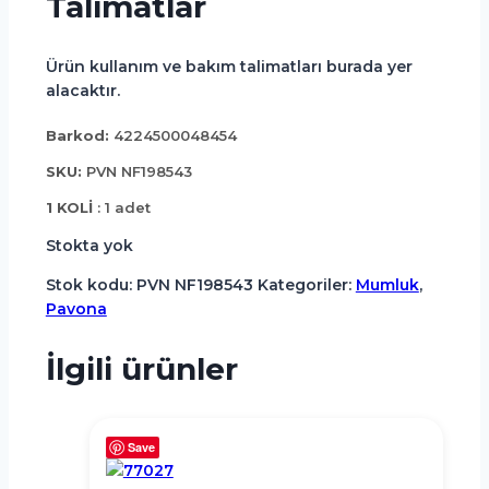
Talimatlar
Ürün kullanım ve bakım talimatları burada yer
alacaktır.
Barkod:
4224500048454
SKU:
PVN NF198543
1 KOLİ
: 1 adet
Stokta yok
Stok kodu:
PVN NF198543
Kategoriler:
Mumluk
,
Pavona
İlgili ürünler
Save