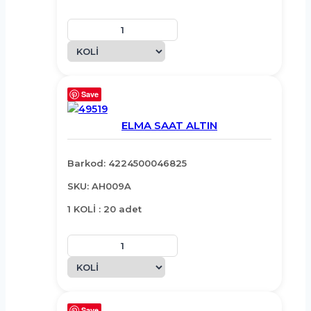
Save
ELMA SAAT ALTIN
Barkod: 4224500046825
SKU: AH009A
1 KOLİ : 20 adet
Save