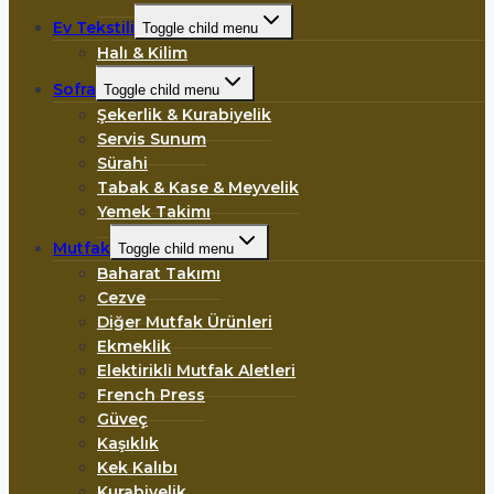
Ev Tekstili
Toggle child menu
Halı & Kilim
Sofra
Toggle child menu
Şekerlik & Kurabiyelik
Servis Sunum
Sürahi
Tabak & Kase & Meyvelik
Yemek Takimı
Mutfak
Toggle child menu
Baharat Takımı
Cezve
Diğer Mutfak Ürünleri
Ekmeklik
Elektirikli Mutfak Aletleri
French Press
Güveç
Kaşıklık
Kek Kalıbı
Kurabiyelik