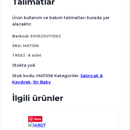
Talimatlar
Ürün kullanım ve bakım talimatları burada yer
alacaktır.
Barkod:
690629070562
SKU:
MA7056
1 KOLİ
: 8 adet
Stokta yok
Stok kodu:
MA7056
Kategoriler:
Salıncak &
Kaydırak
,
Str Baby
İlgili ürünler
Save