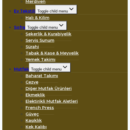
Merdiven
Ev Tekstili
Toggle child menu
Halı & Kilim
Sofra
Toggle child menu
Şekerlik & Kurabiyelik
Servis Sunum
Sürahi
Tabak & Kase & Meyvelik
Yemek Takimı
Mutfak
Toggle child menu
Baharat Takımı
Cezve
Diğer Mutfak Ürünleri
Ekmeklik
Elektirikli Mutfak Aletleri
French Press
Güveç
Kaşıklık
Kek Kalıbı