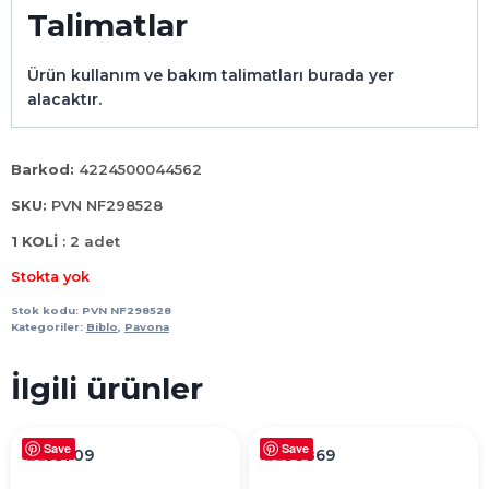
Talimatlar
Ürün kullanım ve bakım talimatları burada yer
alacaktır.
Barkod:
4224500044562
SKU:
PVN NF298528
1 KOLİ
: 2 adet
Stokta yok
Stok kodu:
PVN NF298528
Kategoriler:
Biblo
,
Pavona
İlgili ürünler
Save
Save