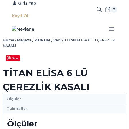
Skip
Giriş Yap
to
0
content
Kayıt Ol
Home
/
Mağaza
/
Markalar
/
Vadi
/
TİTAN ELİSA 6 LÜ ÇEREZLİK
KASALI
Save
TİTAN ELİSA 6 LÜ
ÇEREZLİK KASALI
Ölçüler
Talimatlar
Ölçüler