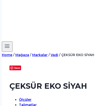
Home
/
Mağaza
/
Markalar
/
Vadi
/
ÇEKSÜR EKO SİYAH
Save
ÇEKSÜR EKO SİYAH
Ölçüler
Talimatlar