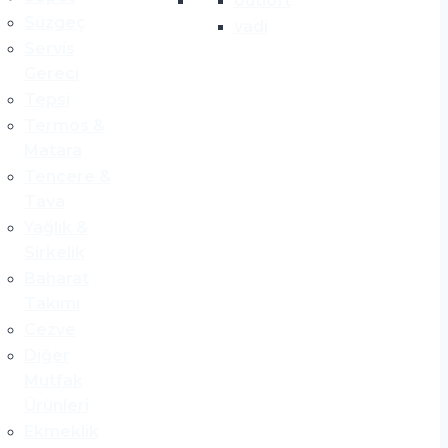
outloft
Süzgeç
vadi
Servis
Gereci
Tepsi
Termos &
Matara
Tencere &
Tava
Yağlık &
Sirkelik
Baharat
Takımı
Cezve
Diğer
Mutfak
Ürünleri
Ekmeklik