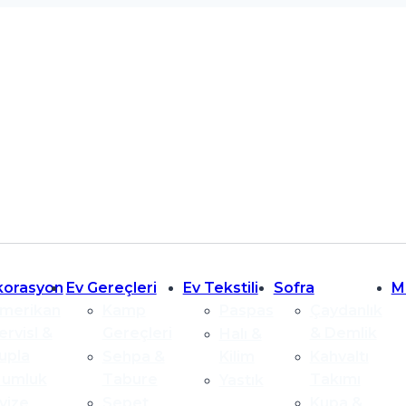
korasyon
Ev Gereçleri
Ev Tekstili
Sofra
M
merikan
Kamp
Paspas
Çaydanlık
ervisl &
Gereçleri
& Demlik
Halı &
upla
Sehpa &
Kilim
Kahvaltı
umluk
Tabure
Takımı
Yastık
vize
Sepet
Kupa &