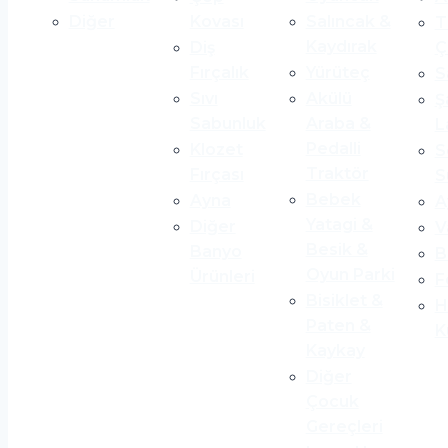
Diğer
Kovası
Salıncak &
T
Kaydırak
Diş
Ç
Fırçalık
Yürüteç
S
Sıvı
Akülü
Ş
Sabunluk
Araba &
L
Pedalli
Klozet
S
Traktör
Fırçası
S
Bebek
Ayna
A
Yatagi &
Diğer
V
Besik &
Banyo
B
Oyun Parki
Ürünleri
F
Bisiklet &
H
Paten &
K
Kaykay
Diğer
Çocuk
Gereçleri