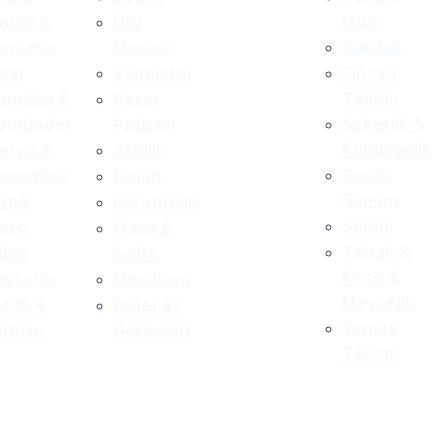
Mug
ablo &
Ütü
erçeve
Masası
Bardak
aat
Vantilatör
Fincan
Takımı
amdan &
Pazar
ambader
Arabası
Şekerlik &
Kurabiyelik
ervis &
Askılık
unumluk
Servis
Dolap
Sunum
yna
Kurutmalık
Sürahi
azo
Masa &
Tabak &
iblo
Sofra
Kase &
erforje
Merdiven
Meyvelik
ediye
Diğer Ev
Yemek
utusu
Gereçleri
Takimı