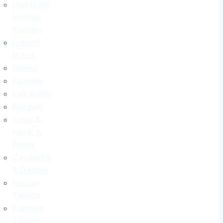
Elektirikli
Mutfak
Aletleri
French
Press
Güveç
Kaşıklık
Kek Kalıbı
Bardak
Çatal &
Kasık &
Bıçak
Çaydanlık
& Demlik
Fincan
Takımı
Kahvaltı
Takımı