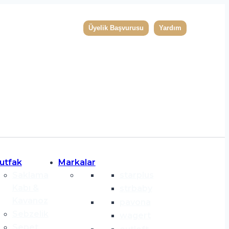
Üyelik Başvurusu
Yardım
utfak
Markalar
Saklama
starplus
Kabı &
strbaby
Kavanoz
pavona
Sebzelik
wagert
Sepet