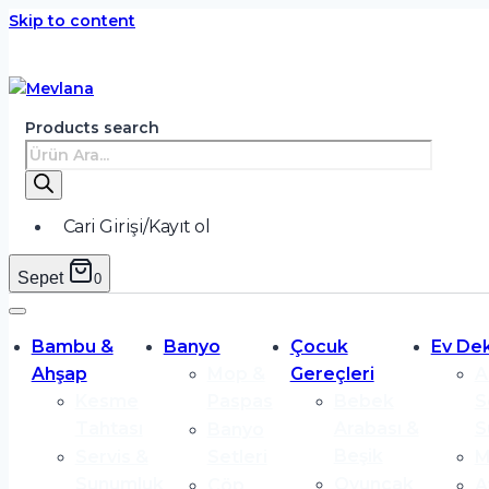
Skip to content
Products search
Cari Girişi/Kayıt ol
Sepet
0
Bambu &
Banyo
Çocuk
Ev De
Ahşap
Mop &
Gereçleri
A
Kesme
Paspas
Bebek
S
Tahtası
Arabası &
S
Banyo
Beşik
Servis &
Setleri
M
Sunumluk
Oyuncak
Çöp
A